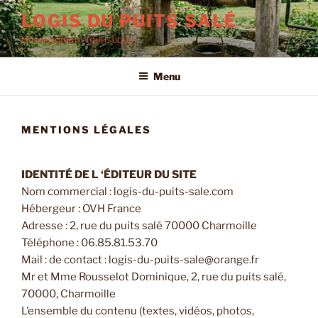
Aller
LOGIS DU PUITS SALÉ
au
Hébergement touristique
contenu
principal
Menu
MENTIONS LÉGALES
IDENTITÉ DE L ‘ÉDITEUR DU SITE
Nom commercial : logis-du-puits-sale.com
Hébergeur : OVH France
Adresse : 2, rue du puits salé 70000 Charmoille
Téléphone : 06.85.81.53.70
Mail : de contact : logis-du-puits-sale@orange.fr
Mr et Mme Rousselot Dominique, 2, rue du puits salé,
70000, Charmoille
L’ensemble du contenu (textes, vidéos, photos,